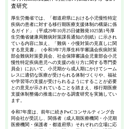
査研究
厚生労働省では、「都道府県における小児慢性特定
疾病の患者に対する移行期医療支援体制の構築に係
るガイド」（平成29年10月25日健難発1025第1号厚
生労働省健康局難病対策課長通知の別紙）に示され
ている内容に加え、「難病・小慢対策の見直しに関
する意見書」（令和3年7月厚生科学審議会疾病対策
部会難病対策委員会、社会保障審議会児童部会小児
慢性特定疾病患児への支援の在り方に関する専門委
員会）において、小児期から成人期にかけてシーム
レスに適切な医療が受けられる体制づくりや、福祉
や学習等の支援が受けられるようにすることが必要
との意見が示されていることを踏まえ、移行期医療
支援体制整備の推進にかかる調査研究を実施してい
ます。
令和7年度は、前年に続きPwCコンサルティング合
同会社が受託し、関係者（成人期医療機関・小児期
医療機関・保護者・都道府県）それぞれの立場に応