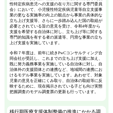
性特定疾病患児への支援の在り方に関する専門委員
会）において、小児慢性特定疾病児童等自立支援事
業の更なる実施率の向上の観点から事業の具体的な
立ち上げ支援等、さらに一歩踏み込んだ国の取組が
必要とされている旨の意見を受け、令和4年度から
支援を希望する自治体に対し、立ち上げ等に関する
専門的知識を有する者の派遣等、円滑な事業の立ち
上げ支援を実施しています。
令和７年度は、前年に続きPwCコンサルティング合
同会社が受託し、これまでの立ち上げ支援に加え、
既に努力義務事業を実施している自治体に対し、自
治体外の支援団体との連携など、地域間の連携にお
けるモデル事業を実施しています。あわせて、対象
児童の意見を正確にくみ取り、自治体の取組等に反
映するために、現在掲示されている子ども向け実態
把握調査のモデル調査票の更新も行っています。
移行期医療支援体制整備の推進にかかる調